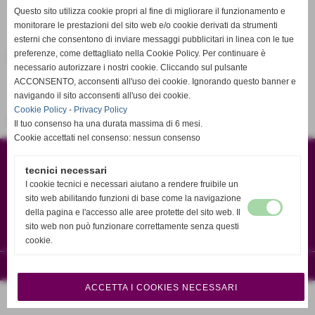
Questo sito utilizza cookie propri al fine di migliorare il funzionamento e
Rientro da Solo
monitorare le prestazioni del sito web e/o cookie derivati da strumenti
esterni che consentono di inviare messaggi pubblicitari in linea con le tue
preferenze, come dettagliato nella Cookie Policy. Per continuare è
Dimensione: 59,95 KB
necessario autorizzare i nostri cookie. Cliccando sul pulsante
ACCONSENTO, acconsenti all'uso dei cookie. Ignorando questo banner e
Informativa Privacy
navigando il sito acconsenti all'uso dei cookie.
Cookie Policy
-
Privacy Policy
Dimensione: 340,43 KB
Il tuo consenso ha una durata massima di 6 mesi.
Cookie accettati nel consenso: nessun consenso
ASD BikeVolleySummer
Via M. Fanti 15 - Sesto Fiorentino (Firenze)
C.F 94226420480
tecnici necessari
bikevolleysummer@gmail.com
I cookie tecnici e necessari aiutano a rendere fruibile un
Tel. 3358397133 Matteo
sito web abilitando funzioni di base come la navigazione
della pagina e l'accesso alle aree protette del sito web. Il
sito web non può funzionare correttamente senza questi
cookie.
Realizzazione siti web www.sitoper.it
ACCETTA I COOKIES NECESSARI